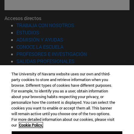
Accesos directos
(abre en nueva ventana)
TRABAJA CON NOSOTROS
(abre en nueva ventana)
ESTUDIOS
(abre en nueva ventana)
ADMISIÓN Y AYUDAS
(abre en nueva ventana)
CONOCE LA ESCUELA
(abre en nueva venta
PROFESORES E INVESTIGACIÓN
(abre en nueva ventana)
SALIDAS PROFESIONALES
(abre en nueva ventana)
ESTUDIANTES
The University of Navarra website uses our own and third-
party cookies to store and retrieve information when you
Información
browse. Different types of cookies have different purposes.
TFNO +34 943 21 98 77
For example, to identify you as a user, obtain information
¿QUÉ GRADO TE INTERESA?
about your browsing habits respecting your privacy, or
¿QUÉ MÁSTER TE INTERESA?
personalize how the content is displayed. You can select the
cookies you want to enable or accept them all. This banner
© Universidad de Navarra
will remain active until you choose one of the two options.
For more detailed information about our cookies, please visit
Información legal
our
Cookie Policy.
Accesibilidad