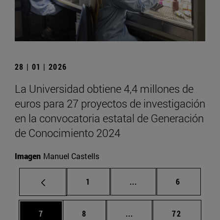
28 | 01 | 2026
La Universidad obtiene 4,4 millones de
euros para 27 proyectos de investigación
en la convocatoria estatal de Generación
de Conocimiento 2024
Imagen
Manuel Castells
Página
Páginas intermedias U
Página
1
...
6
Página
Página
Páginas intermedias Us
Página
7
8
...
72