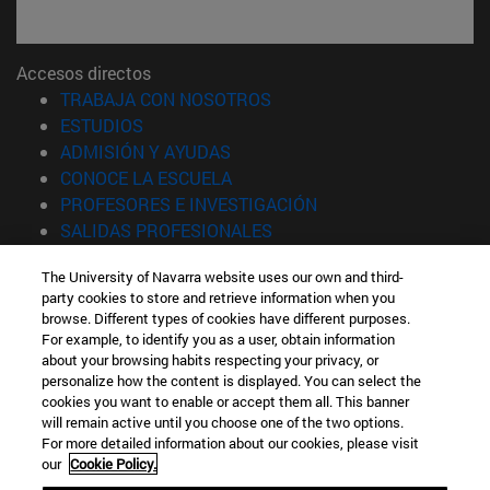
Accesos directos
(abre en nueva ventana)
TRABAJA CON NOSOTROS
(abre en nueva ventana)
ESTUDIOS
(abre en nueva ventana)
ADMISIÓN Y AYUDAS
(abre en nueva ventana)
CONOCE LA ESCUELA
(abre en nueva venta
PROFESORES E INVESTIGACIÓN
(abre en nueva ventana)
SALIDAS PROFESIONALES
(abre en nueva ventana)
ESTUDIANTES
The University of Navarra website uses our own and third-
party cookies to store and retrieve information when you
Información
browse. Different types of cookies have different purposes.
TFNO +34 943 21 98 77
For example, to identify you as a user, obtain information
¿QUÉ GRADO TE INTERESA?
about your browsing habits respecting your privacy, or
¿QUÉ MÁSTER TE INTERESA?
personalize how the content is displayed. You can select the
cookies you want to enable or accept them all. This banner
© Universidad de Navarra
will remain active until you choose one of the two options.
For more detailed information about our cookies, please visit
Información legal
our
Cookie Policy.
Accesibilidad