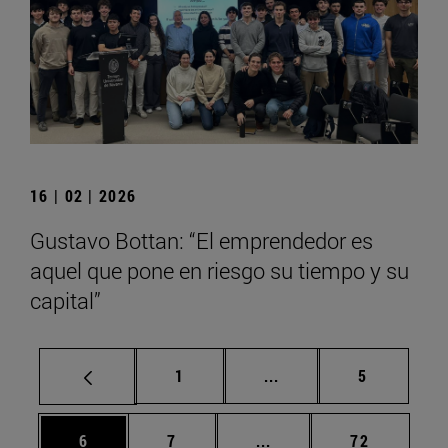
16 | 02 | 2026
Gustavo Bottan: “El emprendedor es
aquel que pone en riesgo su tiempo y su
capital”
Página
Páginas intermedias U
Página
1
...
5
Página
Página
Páginas intermedias Us
Página
6
7
...
72