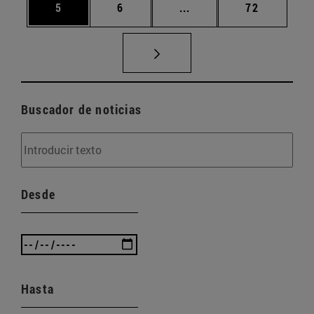
Página
Página
Páginas intermedias Us
Página
5
6
...
72
Buscador de noticias
Desde
Hasta