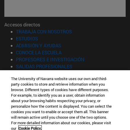
Accesos directos
(abre en nueva ventana)
TRABAJA CON NOSOTROS
(abre en nueva ventana)
ESTUDIOS
(abre en nueva ventana)
ADMISIÓN Y AYUDAS
(abre en nueva ventana)
CONOCE LA ESCUELA
(abre en nueva venta
PROFESORES E INVESTIGACIÓN
(abre en nueva ventana)
SALIDAS PROFESIONALES
(abre en nueva ventana)
ESTUDIANTES
The University of Navarra website uses our own and third-
party cookies to store and retrieve information when you
Información
browse. Different types of cookies have different purposes.
TFNO +34 943 21 98 77
For example, to identify you as a user, obtain information
¿QUÉ GRADO TE INTERESA?
about your browsing habits respecting your privacy, or
¿QUÉ MÁSTER TE INTERESA?
personalize how the content is displayed. You can select the
cookies you want to enable or accept them all. This banner
© Universidad de Navarra
will remain active until you choose one of the two options.
For more detailed information about our cookies, please visit
Información legal
our
Cookie Policy.