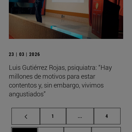
23 | 03 | 2026
Luis Gutiérrez Rojas, psiquiatra: “Hay
millones de motivos para estar
contentos y, sin embargo, vivimos
angustiados”
Página
Páginas intermedias U
Página
1
...
4