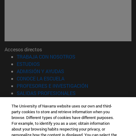
Accesos directos
(abre en nueva ventana)
TRABAJA CON NOSOTROS
(abre en nueva ventana)
ESTUDIOS
(abre en nueva ventana)
ADMISIÓN Y AYUDAS
(abre en nueva ventana)
CONOCE LA ESCUELA
(abre en nueva venta
PROFESORES E INVESTIGACIÓN
(abre en nueva ventana)
SALIDAS PROFESIONALES
(abre en nueva ventana)
ESTUDIANTES
The University of Navarra website uses our own and third-
party cookies to store and retrieve information when you
Información
browse. Different types of cookies have different purposes.
TFNO +34 943 21 98 77
For example, to identify you as a user, obtain information
¿QUÉ GRADO TE INTERESA?
about your browsing habits respecting your privacy, or
¿QUÉ MÁSTER TE INTERESA?
personalize how the content is displayed. You can select the