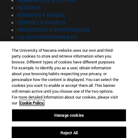
TRABAJA CON NOSOTROS
(abre en nueva ventana)
ESTUDIOS
(abre en nueva ventana)
ADMISIÓN Y AYUDAS
(abre en nueva ventana)
CONOCE LA ESCUELA
(abre en nueva venta
PROFESORES E INVESTIGACIÓN
(abre en nueva ventana)
SALIDAS PROFESIONALES
(abre en nueva ventana)
ESTUDIANTES
The University of Navarra website uses our own and third-
party cookies to store and retrieve information when you
Información
browse. Different types of cookies have different purposes.
TFNO +34 943 21 98 77
For example, to identify you as a user, obtain information
¿QUÉ GRADO TE INTERESA?
about your browsing habits respecting your privacy, or
¿QUÉ MÁSTER TE INTERESA?
personalize how the content is displayed. You can select the
cookies you want to enable or accept them all. This banner
© Universidad de Navarra
will remain active until you choose one of the two options.
For more detailed information about our cookies, please visit
Información legal
our
Cookie Policy.
Accesibilidad
Configuración de cookies
Manage cookies
Localizador de campus
Reject All