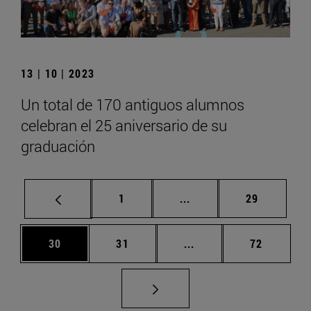
13 | 10 | 2023
Un total de 170 antiguos alumnos
celebran el 25 aniversario de su
graduación
Página
Páginas intermedias Us
Página
1
...
29
Página
Página
Páginas intermedias U
Página
30
31
...
72