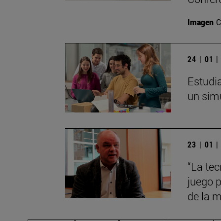
Imagen
C
24 | 01 
Estudia
un sim
23 | 01 
“La tec
juego p
de la m