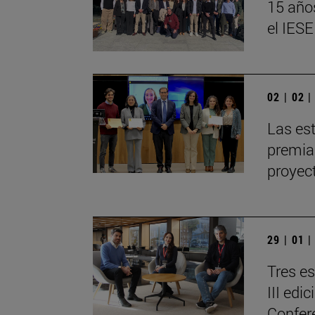
15 año
el IESE
02 | 02 
Las es
premia
proyec
29 | 01 
Tres e
III edi
Confer