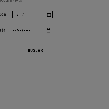
sde
sta
BUSCAR