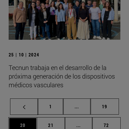
25 | 10 | 2024
Tecnun trabaja en el desarrollo de la
próxima generación de los dispositivos
médicos vasculares
Página
Páginas intermedias Us
Página
1
...
19
Página
Página
Páginas intermedias U
Página
20
21
...
72