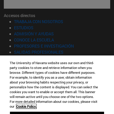
Accesos directos
(abre en nueva ventana)
TRABAJA CON NOSOTROS
(abre en nueva ventana)
ESTUDIOS
(abre en nueva ventana)
ADMISIÓN Y AYUDAS
(abre en nueva ventana)
CONOCE LA ESCUELA
(abre en nueva venta
PROFESORES E INVESTIGACIÓN
(abre en nueva ventana)
SALIDAS PROFESIONALES
(abre en nueva ventana)
ESTUDIANTES
The University of Navarra website uses our own and third-
party cookies to store and retrieve information when you
Información
browse. Different types of cookies have different purposes.
TFNO +34 943 21 98 77
For example, to identify you as a user, obtain information
¿QUÉ GRADO TE INTERESA?
about your browsing habits respecting your privacy, or
¿QUÉ MÁSTER TE INTERESA?
personalize how the content is displayed. You can select the
cookies you want to enable or accept them all. This banner
© Universidad de Navarra
will remain active until you choose one of the two options.
For more detailed information about our cookies, please visit
Información legal
our
Cookie Policy.
Accesibilidad