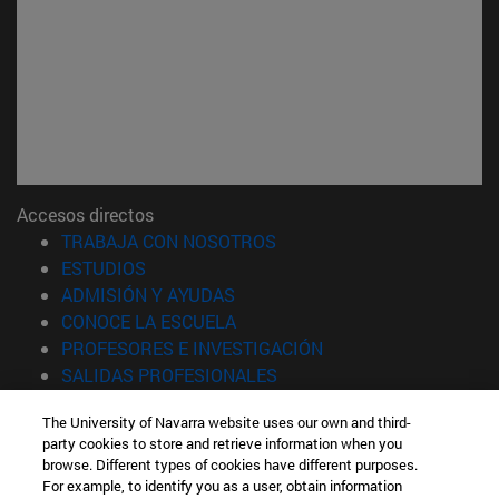
Accesos directos
(abre en nueva ventana)
TRABAJA CON NOSOTROS
(abre en nueva ventana)
ESTUDIOS
(abre en nueva ventana)
ADMISIÓN Y AYUDAS
(abre en nueva ventana)
CONOCE LA ESCUELA
(abre en nueva venta
PROFESORES E INVESTIGACIÓN
(abre en nueva ventana)
SALIDAS PROFESIONALES
(abre en nueva ventana)
ESTUDIANTES
The University of Navarra website uses our own and third-
party cookies to store and retrieve information when you
Información
browse. Different types of cookies have different purposes.
TFNO +34 943 21 98 77
For example, to identify you as a user, obtain information