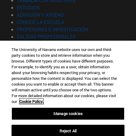
TRABAJA CON NOSOTROS
(abre en nueva ventana)
ESTUDIOS
(abre en nueva ventana)
ADMISIÓN Y AYUDAS
(abre en nueva ventana)
CONOCE LA ESCUELA
(abre en nueva venta
PROFESORES E INVESTIGACIÓN
(abre en nueva ventana)
SALIDAS PROFESIONALES
(abre en nueva ventana)
ESTUDIANTES
The University of Navarra website uses our own and third-
party cookies to store and retrieve information when you
Información
browse. Different types of cookies have different purposes.
TFNO +34 943 21 98 77
For example, to identify you as a user, obtain information
¿QUÉ GRADO TE INTERESA?
about your browsing habits respecting your privacy, or
¿QUÉ MÁSTER TE INTERESA?
personalize how the content is displayed. You can select the
cookies you want to enable or accept them all. This banner
© Universidad de Navarra
will remain active until you choose one of the two options.
For more detailed information about our cookies, please visit
Información legal
our
Cookie Policy.
Accesibilidad
Configuración de cookies
Manage cookies
Localizador de campus
Reject All