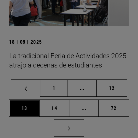
18 | 09 | 2025
La tradicional Feria de Actividades 2025
atrajo a decenas de estudiantes
Página
Páginas intermedias Us
Página
1
...
12
Página
Página
Páginas intermedias U
Página
13
14
...
72