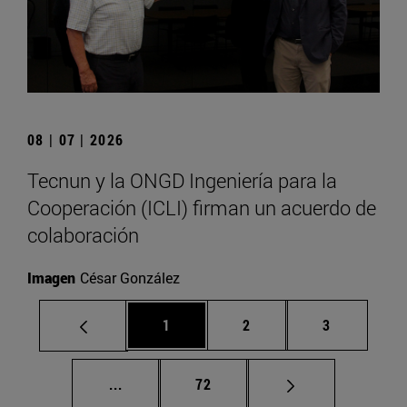
08 | 07 | 2026
Tecnun y la ONGD Ingeniería para la
Cooperación (ICLI) firman un acuerdo de
colaboración
Imagen
César González
Página
Página
Página
1
2
3
Páginas intermedias Use TAB para despla
Página
...
72