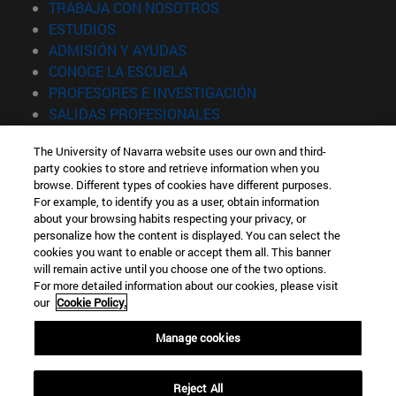
(abre en nueva ventana)
TRABAJA CON NOSOTROS
(abre en nueva ventana)
ESTUDIOS
(abre en nueva ventana)
ADMISIÓN Y AYUDAS
(abre en nueva ventana)
CONOCE LA ESCUELA
(abre en nueva venta
PROFESORES E INVESTIGACIÓN
(abre en nueva ventana)
SALIDAS PROFESIONALES
(abre en nueva ventana)
ESTUDIANTES
The University of Navarra website uses our own and third-
party cookies to store and retrieve information when you
Información
browse. Different types of cookies have different purposes.
TFNO +34 943 21 98 77
For example, to identify you as a user, obtain information
¿QUÉ GRADO TE INTERESA?
about your browsing habits respecting your privacy, or
¿QUÉ MÁSTER TE INTERESA?
personalize how the content is displayed. You can select the
cookies you want to enable or accept them all. This banner
© Universidad de Navarra
will remain active until you choose one of the two options.
For more detailed information about our cookies, please visit
Información legal
our
Cookie Policy.
Accesibilidad
Configuración de cookies
Manage cookies
Localizador de campus
Reject All