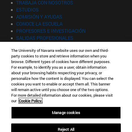
(abre en nueva ventana)
TRABAJA CON NOSOTROS
(abre en nueva ventana)
ESTUDIOS
(abre en nueva ventana)
ADMISIÓN Y AYUDAS
(abre en nueva ventana)
CONOCE LA ESCUELA
(abre en nueva venta
PROFESORES E INVESTIGACIÓN
(abre en nueva ventana)
SALIDAS PROFESIONALES
(abre en nueva ventana)
ESTUDIANTES
The University of Navarra website uses our own and third-
party cookies to store and retrieve information when you
Información
browse. Different types of cookies have different purposes.
TFNO +34 943 21 98 77
For example, to identify you as a user, obtain information
¿QUÉ GRADO TE INTERESA?
about your browsing habits respecting your privacy, or
¿QUÉ MÁSTER TE INTERESA?
personalize how the content is displayed. You can select the
cookies you want to enable or accept them all. This banner
© Universidad de Navarra
will remain active until you choose one of the two options.
For more detailed information about our cookies, please visit
Información legal
our
Cookie Policy.
Accesibilidad
Configuración de cookies
Manage cookies
Localizador de campus
Reject All