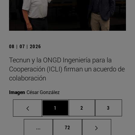
08 | 07 | 2026
Tecnun y la ONGD Ingeniería para la
Cooperación (ICLI) firman un acuerdo de
colaboración
Imagen
César González
Página
Página
Página
1
2
3
Páginas intermedias Use TAB para despla
Página
...
72