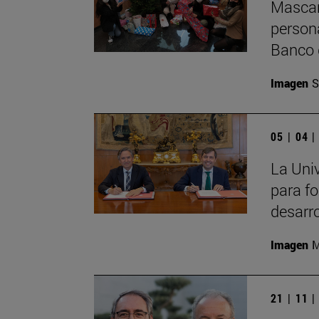
Mascari
persona
Banco 
Imagen
S
05 | 04 
La Uni
para fo
desarro
Imagen
M
21 | 11 