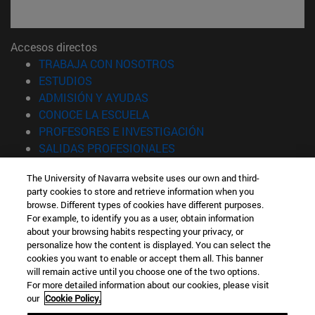
Accesos directos
(abre en nueva ventana)
TRABAJA CON NOSOTROS
(abre en nueva ventana)
ESTUDIOS
(abre en nueva ventana)
ADMISIÓN Y AYUDAS
(abre en nueva ventana)
CONOCE LA ESCUELA
(abre en nueva venta
PROFESORES E INVESTIGACIÓN
(abre en nueva ventana)
SALIDAS PROFESIONALES
(abre en nueva ventana)
ESTUDIANTES
The University of Navarra website uses our own and third-
party cookies to store and retrieve information when you
Información
browse. Different types of cookies have different purposes.
TFNO +34 943 21 98 77
For example, to identify you as a user, obtain information
¿QUÉ GRADO TE INTERESA?
about your browsing habits respecting your privacy, or
¿QUÉ MÁSTER TE INTERESA?
personalize how the content is displayed. You can select the
cookies you want to enable or accept them all. This banner
© Universidad de Navarra
will remain active until you choose one of the two options.
For more detailed information about our cookies, please visit
Información legal
our
Cookie Policy.
Accesibilidad