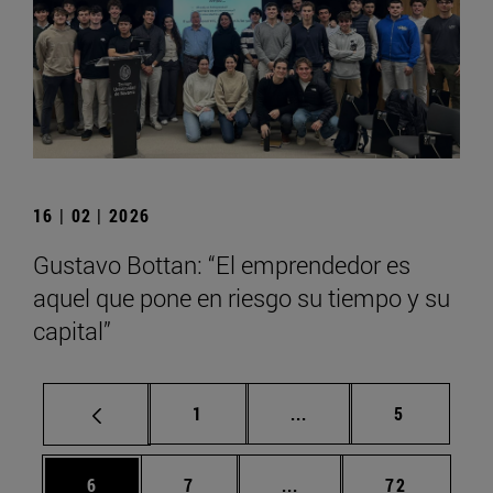
16 | 02 | 2026
Gustavo Bottan: “El emprendedor es
aquel que pone en riesgo su tiempo y su
capital”
Página
Páginas intermedias U
Página
1
...
5
Página
Página
Páginas intermedias Us
Página
6
7
...
72