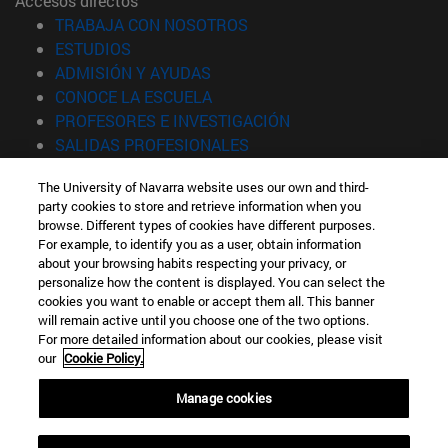
Accesos directos
(abre en nueva ventana)
TRABAJA CON NOSOTROS
(abre en nueva ventana)
ESTUDIOS
(abre en nueva ventana)
ADMISIÓN Y AYUDAS
(abre en nueva ventana)
CONOCE LA ESCUELA
(abre en nueva venta
PROFESORES E INVESTIGACIÓN
(abre en nueva ventana)
SALIDAS PROFESIONALES
(abre en nueva ventana)
ESTUDIANTES
The University of Navarra website uses our own and third-
party cookies to store and retrieve information when you
Información
browse. Different types of cookies have different purposes.
TFNO +34 943 21 98 77
For example, to identify you as a user, obtain information
¿QUÉ GRADO TE INTERESA?
about your browsing habits respecting your privacy, or
¿QUÉ MÁSTER TE INTERESA?
personalize how the content is displayed. You can select the
cookies you want to enable or accept them all. This banner
© Universidad de Navarra
will remain active until you choose one of the two options.
For more detailed information about our cookies, please visit
Información legal
our
Cookie Policy.
Accesibilidad
Configuración de cookies
Manage cookies
Localizador de campus