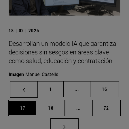
18 | 02 | 2025
Desarrollan un modelo IA que garantiza
decisiones sin sesgos en áreas clave
como salud, educación y contratación
Imagen
Manuel Castells
Página
Páginas intermedias Us
Página
1
...
16
Página
Página
Páginas intermedias U
Página
17
18
...
72