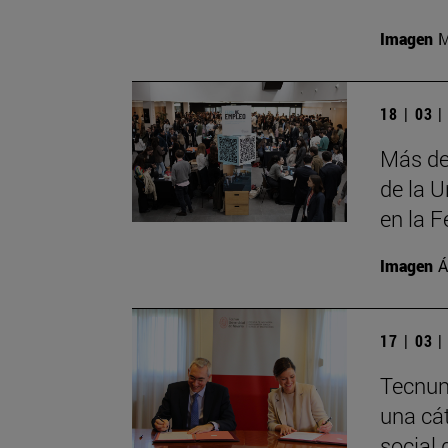
Imagen
M
18 | 03 
Más de
de la 
en la F
Imagen
Á
17 | 03 
Tecnun
una cát
social d