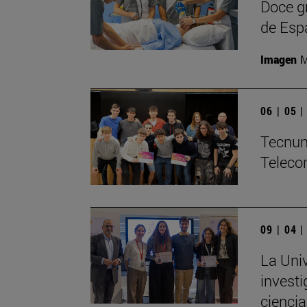
Doce gr
de Espa
Imagen
M
06 | 05 
­Tecnun
Teleco
09 | 04 
La Univ
investi
ciencia