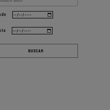
sde
sta
BUSCAR