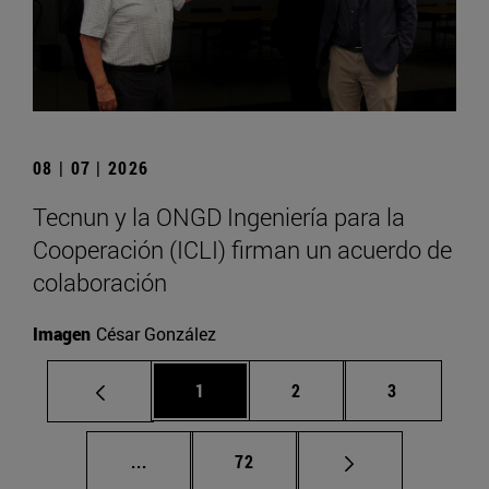
08 | 07 | 2026
Tecnun y la ONGD Ingeniería para la
Cooperación (ICLI) firman un acuerdo de
colaboración
Imagen
César González
Página
Página
Página
1
2
3
Páginas intermedias Use TAB para despla
Página
...
72