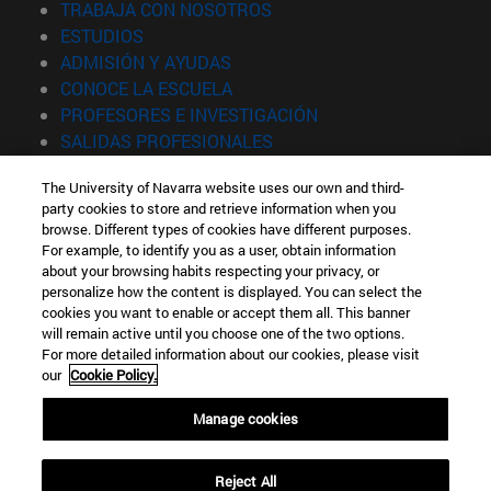
(abre en nueva ventana)
TRABAJA CON NOSOTROS
(abre en nueva ventana)
ESTUDIOS
(abre en nueva ventana)
ADMISIÓN Y AYUDAS
(abre en nueva ventana)
CONOCE LA ESCUELA
(abre en nueva venta
PROFESORES E INVESTIGACIÓN
(abre en nueva ventana)
SALIDAS PROFESIONALES
(abre en nueva ventana)
ESTUDIANTES
The University of Navarra website uses our own and third-
party cookies to store and retrieve information when you
Información
browse. Different types of cookies have different purposes.
TFNO +34 943 21 98 77
For example, to identify you as a user, obtain information
¿QUÉ GRADO TE INTERESA?
about your browsing habits respecting your privacy, or
¿QUÉ MÁSTER TE INTERESA?
personalize how the content is displayed. You can select the
cookies you want to enable or accept them all. This banner
© Universidad de Navarra
will remain active until you choose one of the two options.
For more detailed information about our cookies, please visit
Información legal
our
Cookie Policy.
Accesibilidad
Configuración de cookies
Manage cookies
Localizador de campus
Reject All