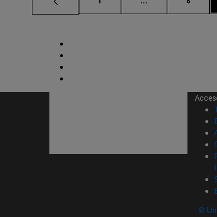
1
...
8
Acces
© Uni