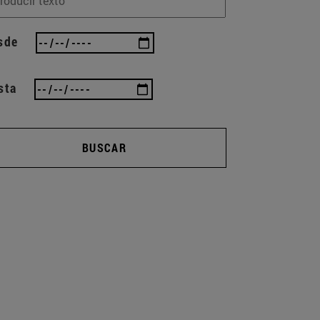
sde
sta
BUSCAR