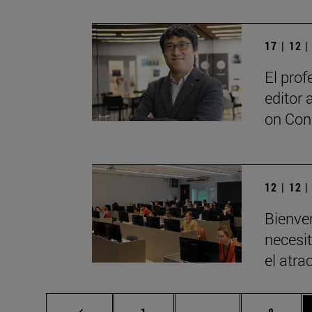
17 | 12 
El pro
editor 
on Con
12 | 12 
Bienve
necesit
el atra
Página
Páginas intermedia
Página