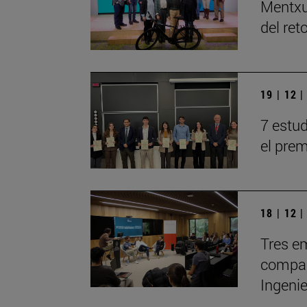
Mentxu
del ret
19 | 12 
7 estu
el prem
18 | 12 
Tres em
compar
Ingeni