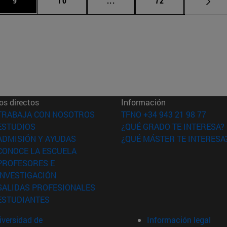
9
10
...
72
os directos
Información
(abre en nueva ventana)
TRABAJA CON NOSOTROS
TFNO +34 943 21 98 77
(abre en nueva ventana)
ESTUDIOS
¿QUÉ GRADO TE INTERESA?
(abre en nueva ventana)
ADMISIÓN Y AYUDAS
¿QUÉ MÁSTER TE INTERESA
(abre en nueva ventana)
CONOCE LA ESCUELA
PROFESORES E
(abre en nueva ventana)
INVESTIGACIÓN
(abre en nueva ventana)
SALIDAS PROFESIONALES
(abre en nueva ventana)
ESTUDIANTES
versidad de
Información legal