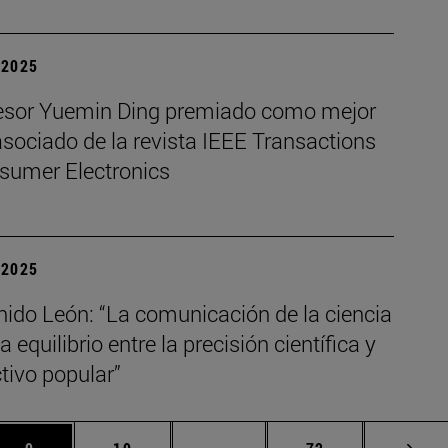
| 2025
fesor Yuemin Ding premiado como mejor
asociado de la revista IEEE Transactions
sumer Electronics
| 2025
nido León: “La comunicación de la ciencia
a equilibrio entre la precisión científica y
ctivo popular”
s Use TAB para desplazarse.
Página
Página
Páginas intermedias Use TAB 
Página