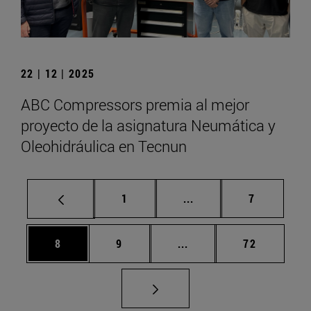
22 | 12 | 2025
ABC Compressors premia al mejor
proyecto de la asignatura Neumática y
Oleohidráulica en Tecnun
Página
Páginas intermedias U
Página
1
...
7
Página
Página
Páginas intermedias Us
Página
8
9
...
72