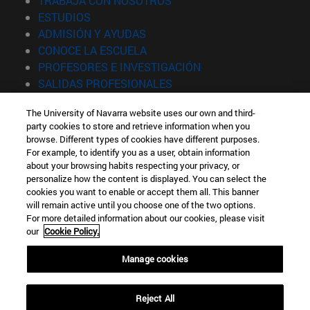
TRABAJA CON NOSOTROS
(abre en nueva ventana)
ESTUDIOS
(abre en nueva ventana)
ADMISIÓN Y AYUDAS
(abre en nueva ventana)
CONOCE LA ESCUELA
(abre en nueva venta
PROFESORES E INVESTIGACIÓN
(abre en nueva ventana)
SALIDAS PROFESIONALES
(abre en nueva ventana)
ESTUDIANTES
The University of Navarra website uses our own and third-
party cookies to store and retrieve information when you
Información
browse. Different types of cookies have different purposes.
TFNO +34 943 21 98 77
For example, to identify you as a user, obtain information
¿QUÉ GRADO TE INTERESA?
about your browsing habits respecting your privacy, or
¿QUÉ MÁSTER TE INTERESA?
personalize how the content is displayed. You can select the
cookies you want to enable or accept them all. This banner
© Universidad de Navarra
will remain active until you choose one of the two options.
For more detailed information about our cookies, please visit
Información legal
our
Cookie Policy.
Accesibilidad
Configuración de cookies
Manage cookies
Localizador de campus
Reject All