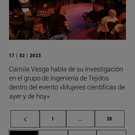
17 | 02 | 2023
Camila Vesga habla de su investigación
en el grupo de Ingeniería de Tejidos
dentro del evento «Mujeres científicas de
ayer y de hoy»
Página
Páginas intermedias Us
Página
1
...
38