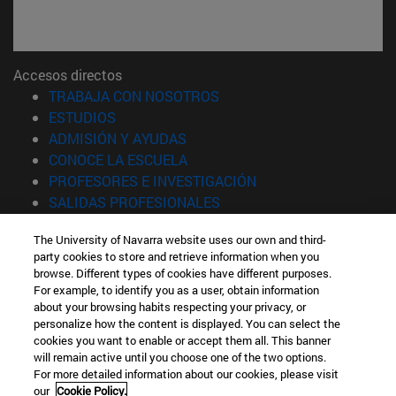
Accesos directos
(abre en nueva ventana)
TRABAJA CON NOSOTROS
(abre en nueva ventana)
ESTUDIOS
(abre en nueva ventana)
ADMISIÓN Y AYUDAS
(abre en nueva ventana)
CONOCE LA ESCUELA
(abre en nueva venta
PROFESORES E INVESTIGACIÓN
(abre en nueva ventana)
SALIDAS PROFESIONALES
(abre en nueva ventana)
ESTUDIANTES
The University of Navarra website uses our own and third-
party cookies to store and retrieve information when you
Información
browse. Different types of cookies have different purposes.
TFNO +34 943 21 98 77
For example, to identify you as a user, obtain information
¿QUÉ GRADO TE INTERESA?
about your browsing habits respecting your privacy, or
¿QUÉ MÁSTER TE INTERESA?
personalize how the content is displayed. You can select the
cookies you want to enable or accept them all. This banner
© Universidad de Navarra
will remain active until you choose one of the two options.
For more detailed information about our cookies, please visit
Información legal
our
Cookie Policy.