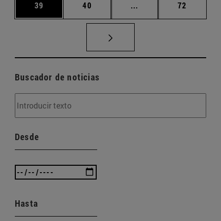
Página
Página
Páginas intermedias U
Página
39
40
...
72
Buscador de noticias
Desde
Hasta