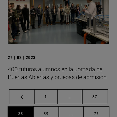
27 | 02 | 2023
400 futuros alumnos en la Jornada de
Puertas Abiertas y pruebas de admisión
Página
Páginas intermedias Us
Página
1
...
37
Página
Página
Páginas intermedias U
Página
38
39
...
72