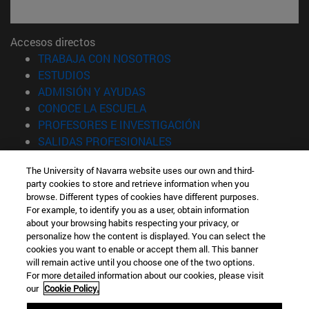
Accesos directos
(abre en nueva ventana)
TRABAJA CON NOSOTROS
(abre en nueva ventana)
ESTUDIOS
(abre en nueva ventana)
ADMISIÓN Y AYUDAS
(abre en nueva ventana)
CONOCE LA ESCUELA
(abre en nueva venta
PROFESORES E INVESTIGACIÓN
(abre en nueva ventana)
SALIDAS PROFESIONALES
(abre en nueva ventana)
ESTUDIANTES
The University of Navarra website uses our own and third-
party cookies to store and retrieve information when you
Información
browse. Different types of cookies have different purposes.
TFNO +34 943 21 98 77
For example, to identify you as a user, obtain information
¿QUÉ GRADO TE INTERESA?
about your browsing habits respecting your privacy, or
¿QUÉ MÁSTER TE INTERESA?
personalize how the content is displayed. You can select the
cookies you want to enable or accept them all. This banner
© Universidad de Navarra
will remain active until you choose one of the two options.
For more detailed information about our cookies, please visit
Información legal
our
Cookie Policy.
Accesibilidad