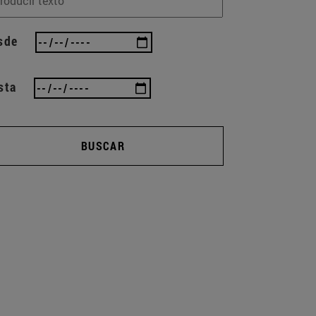
sde
sta
BUSCAR