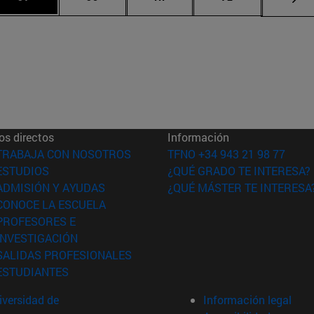
os directos
Información
(abre en nueva ventana)
TRABAJA CON NOSOTROS
TFNO +34 943 21 98 77
(abre en nueva ventana)
ESTUDIOS
¿QUÉ GRADO TE INTERESA?
(abre en nueva ventana)
ADMISIÓN Y AYUDAS
¿QUÉ MÁSTER TE INTERESA
(abre en nueva ventana)
CONOCE LA ESCUELA
PROFESORES E
(abre en nueva ventana)
INVESTIGACIÓN
(abre en nueva ventana)
SALIDAS PROFESIONALES
(abre en nueva ventana)
ESTUDIANTES
versidad de
Información legal