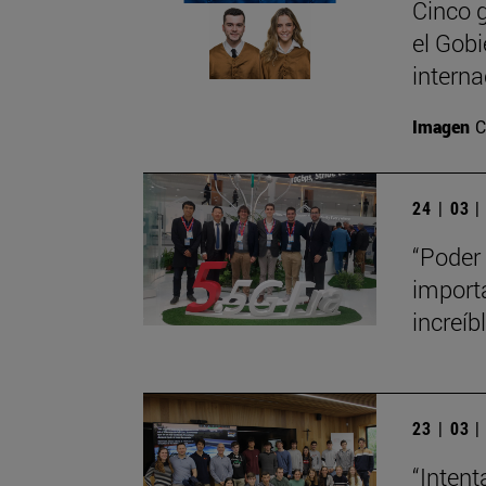
Cinco 
el Gobi
interna
Imagen
C
24 | 03 
“Poder 
importa
increíb
23 | 03 
“Intent