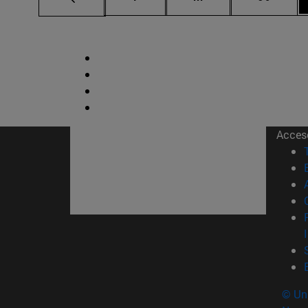
Acces
© Uni