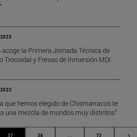
”
| 2023
 acoge la Primera Jornada Técnica de
o Trocoidal y Fresas de Inmersión MDI
| 2023
ra que hemos elegido de Chismarracos te
 a una mezcla de mundos muy distintos”
 Use TAB para desplazarse.
Página
Página
Páginas intermedias Use TA
Página
37
38
...
72