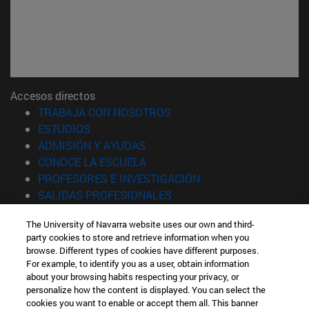
Accesos directos
(abre en nueva ventana)
TRABAJA CON NOSOTROS
(abre en nueva ventana)
ESTUDIOS
(abre en nueva ventana)
ADMISIÓN Y AYUDAS
(abre en nueva ventana)
CONOCE LA ESCUELA
(abre en nueva venta
PROFESORES E INVESTIGACIÓN
(abre en nueva ventana)
SALIDAS PROFESIONALES
(abre en nueva ventana)
ESTUDIANTES
The University of Navarra website uses our own and third-
party cookies to store and retrieve information when you
Información
browse. Different types of cookies have different purposes.
TFNO +34 943 21 98 77
For example, to identify you as a user, obtain information
¿QUÉ GRADO TE INTERESA?
about your browsing habits respecting your privacy, or
¿QUÉ MÁSTER TE INTERESA?
personalize how the content is displayed. You can select the
cookies you want to enable or accept them all. This banner
© Universidad de Navarra