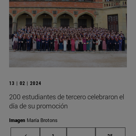
13 | 02 | 2024
200 estudiantes de tercero celebraron el
día de su promoción
Imagen
María Brotons
Página
Páginas intermedias Us
Página
1
...
25