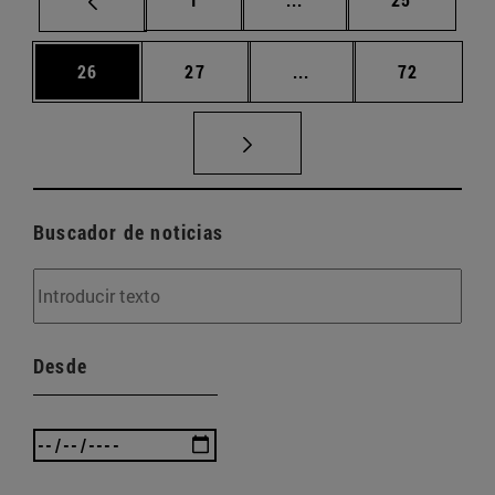
Página
Página
Páginas intermedias U
Página
26
27
...
72
Buscador de noticias
Desde