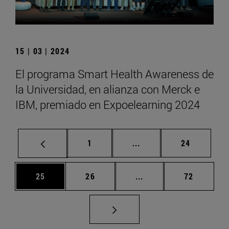
15 | 03 | 2024
El programa Smart Health Awareness de
la Universidad, en alianza con Merck e
IBM, premiado en Expoelearning 2024
Página
Páginas intermedias Us
Página
1
...
24
Página
Página
Páginas intermedias U
Página
25
26
...
72