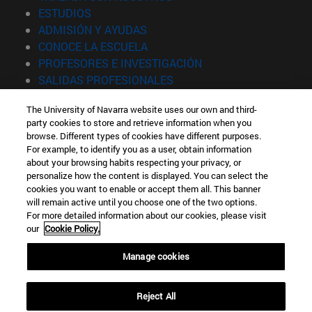
(abre en nueva ventana)
ESTUDIOS
(abre en nueva ventana)
ADMISIÓN Y AYUDAS
(abre en nueva ventana)
CONOCE LA ESCUELA
(abre en nueva venta
PROFESORES E INVESTIGACIÓN
(abre en nueva ventana)
SALIDAS PROFESIONALES
(abre en nueva ventana)
ESTUDIANTES
The University of Navarra website uses our own and third-
party cookies to store and retrieve information when you
Información
browse. Different types of cookies have different purposes.
TFNO +34 943 21 98 77
For example, to identify you as a user, obtain information
¿QUÉ GRADO TE INTERESA?
about your browsing habits respecting your privacy, or
¿QUÉ MÁSTER TE INTERESA?
personalize how the content is displayed. You can select the
cookies you want to enable or accept them all. This banner
© Universidad de Navarra
will remain active until you choose one of the two options.
For more detailed information about our cookies, please visit
Información legal
our
Cookie Policy.
Accesibilidad
Configuración de cookies
Manage cookies
Localizador de campus
Reject All