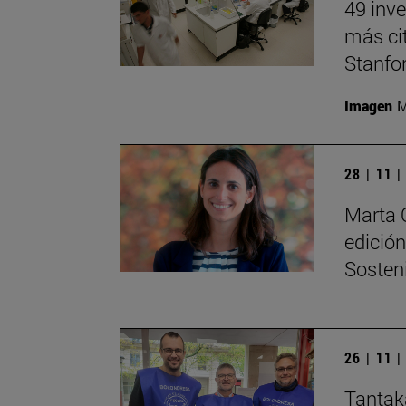
49 inve
más ci
Stanfo
Imagen
M
28 | 11 
Marta 
edició
Sosteni
26 | 11 
Tantak