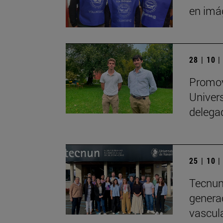
en imá
28 | 10 
Promov
Univers
delega
25 | 10 
Tecnun 
genera
vascul