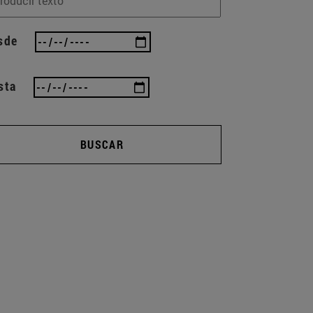
sde
sta
BUSCAR