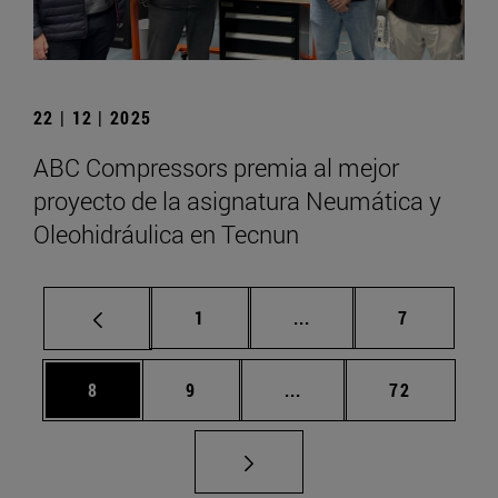
22 | 12 | 2025
ABC Compressors premia al mejor
proyecto de la asignatura Neumática y
Oleohidráulica en Tecnun
Página
Páginas intermedias U
Página
1
...
7
Página
Página
Páginas intermedias Us
Página
8
9
...
72