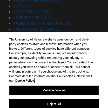
TRABAJA CON NOSOTROS
(abre en nueva ventana)
ESTUDIOS
(abre en nueva ventana)
ADMISIÓN Y AYUDAS
(abre en nueva ventana)
CONOCE LA ESCUELA
(abre en nueva venta
PROFESORES E INVESTIGACIÓN
(abre en nueva ventana)
SALIDAS PROFESIONALES
(abre en nueva ventana)
ESTUDIANTES
The University of Navarra website uses our own and third-
party cookies to store and retrieve information when you
Información
browse. Different types of cookies have different purposes.
TFNO +34 943 21 98 77
For example, to identify you as a user, obtain information
¿QUÉ GRADO TE INTERESA?
about your browsing habits respecting your privacy, or
¿QUÉ MÁSTER TE INTERESA?
personalize how the content is displayed. You can select the
cookies you want to enable or accept them all. This banner
© Universidad de Navarra
will remain active until you choose one of the two options.
For more detailed information about our cookies, please visit
Información legal
our
Cookie Policy.
Accesibilidad
Configuración de cookies
Manage cookies
Localizador de campus
Reject All