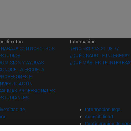
os directos
Información
(abre en nueva ventana)
TRABAJA CON NOSOTROS
TFNO +34 943 21 98 77
(abre en nueva ventana)
ESTUDIOS
¿QUÉ GRADO TE INTERESA?
(abre en nueva ventana)
ADMISIÓN Y AYUDAS
¿QUÉ MÁSTER TE INTERESA
(abre en nueva ventana)
CONOCE LA ESCUELA
PROFESORES E
(abre en nueva ventana)
INVESTIGACIÓN
(abre en nueva ventana)
SALIDAS PROFESIONALES
(abre en nueva ventana)
ESTUDIANTES
versidad de
Información legal
rra
Accesibilidad
Configuración de coo