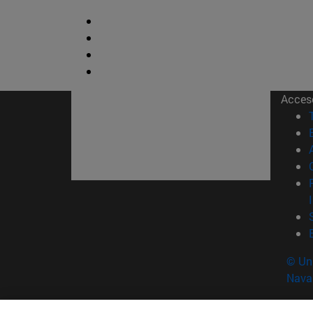
Acces
© Uni
Nava