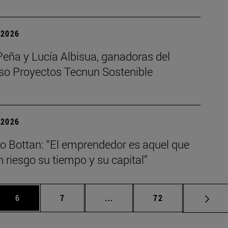
| 2026
Peña y Lucía Albisua, ganadoras del
so Proyectos Tecnun Sostenible
| 2026
o Bottan: “El emprendedor es aquel que
 riesgo su tiempo y su capital”
as Use TAB para desplazarse.
Página
Página
Páginas intermedias Use TAB 
Página
6
7
...
72