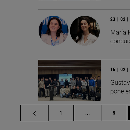
23 | 02 
María 
concur
16 | 02 
Gustav
pone en
Página
Páginas intermedi
Página
1
...
5