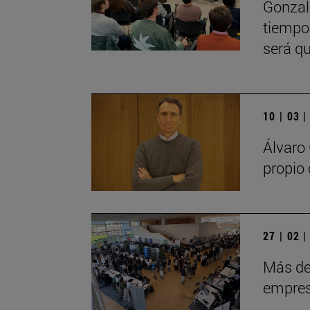
Gonzalo
tiempo
será qu
10 | 03 
Álvaro
propio
27 | 02 
Más de
empres