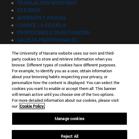
(abre en nueva ventana)
TRABAJA CON NOSOTROS
(abre en nueva ventana)
ESTUDIOS
(abre en nueva ventana)
ADMISIÓN Y AYUDAS
(abre en nueva ventana)
CONOCE LA ESCUELA
(abre en nueva venta
PROFESORES E INVESTIGACIÓN
(abre en nueva ventana)
SALIDAS PROFESIONALES
(abre en nueva ventana)
ESTUDIANTES
The University of Navarra website uses our own and third-
party cookies to store and retrieve information when you
Información
browse. Different types of cookies have different purposes.
TFNO +34 943 21 98 77
For example, to identify you as a user, obtain information
¿QUÉ GRADO TE INTERESA?
about your browsing habits respecting your privacy, or
¿QUÉ MÁSTER TE INTERESA?
personalize how the content is displayed. You can select the
cookies you want to enable or accept them all. This banner
© Universidad de Navarra
will remain active until you choose one of the two options.
For more detailed information about our cookies, please visit
Información legal
our
Cookie Policy.
Accesibilidad
Configuración de cookies
Manage cookies
Localizador de campus
Reject All