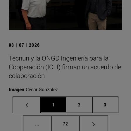
08 | 07 | 2026
Tecnun y la ONGD Ingeniería para la
Cooperación (ICLI) firman un acuerdo de
colaboración
Imagen
César González
Página
Página
Página
1
2
3
Páginas intermedias Use TAB para despla
Página
...
72