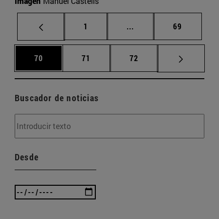
Imagen
Manuel Castells
Página
Páginas intermedias Us
Página
1
...
69
Página
Página
Página
70
71
72
Buscador de noticias
Desde