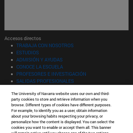
Accesos directos
(abre en nueva ventana)
TRABAJA CON NOSOTROS
(abre en nueva ventana)
ESTUDIOS
(abre en nueva ventana)
ADMISIÓN Y AYUDAS
(abre en nueva ventana)
CONOCE LA ESCUELA
(abre en nueva venta
PROFESORES E INVESTIGACIÓN
(abre en nueva ventana)
SALIDAS PROFESIONALES
(abre en nueva ventana)
ESTUDIANTES
The University of Navarra website uses our own and third-
party cookies to store and retrieve information when you
Información
browse. Different types of cookies have different purposes.
TFNO +34 943 21 98 77
For example, to identify you as a user, obtain information
¿QUÉ GRADO TE INTERESA?
about your browsing habits respecting your privacy, or
¿QUÉ MÁSTER TE INTERESA?
personalize how the content is displayed. You can select the
cookies you want to enable or accept them all. This banner
© Universidad de Navarra