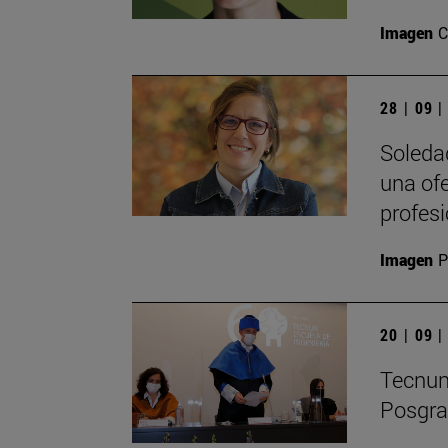
Imagen
C
28 | 09 
Soleda
una of
profesi
Imagen
P
20 | 09 
Tecnun 
Posgra