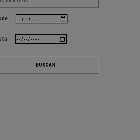
sde
sta
BUSCAR