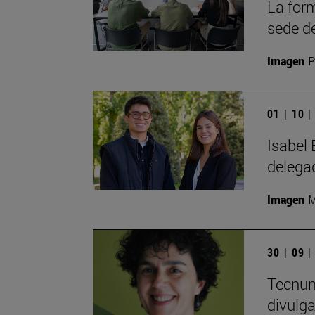
La form
sede d
Imagen
P
01 | 10 
Isabel 
delega
Imagen
M
30 | 09 
Tecnun 
divulg