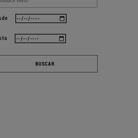
sde
sta
BUSCAR