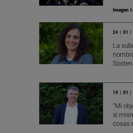
Imagen
M
24 | 01 
La sub
nombra
Sosteni
19 | 01 
“Mi obj
sí mis
cosas 