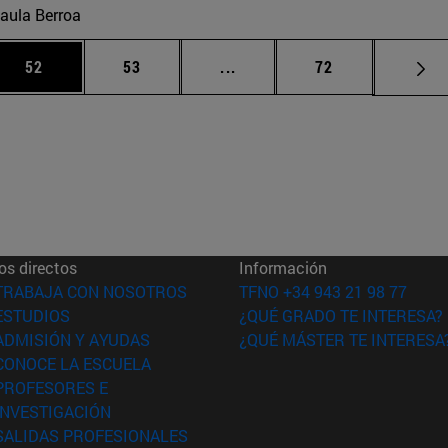
aula Berroa
 Use TAB para desplazarse.
Página
Página
Páginas intermedias Use TA
Página
52
53
...
72
os directos
Información
(abre en nueva ventana)
TRABAJA CON NOSOTROS
TFNO +34 943 21 98 77
(abre en nueva ventana)
ESTUDIOS
¿QUÉ GRADO TE INTERESA?
(abre en nueva ventana)
ADMISIÓN Y AYUDAS
¿QUÉ MÁSTER TE INTERESA
(abre en nueva ventana)
CONOCE LA ESCUELA
PROFESORES E
(abre en nueva ventana)
INVESTIGACIÓN
(abre en nueva ventana)
SALIDAS PROFESIONALES