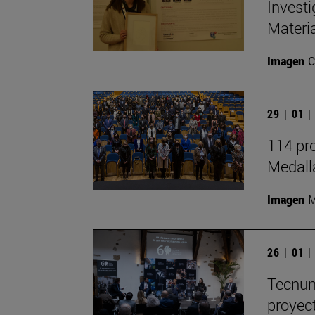
Invest
Materia
Imagen
C
29 | 01 
114 pro
Medall
Imagen
M
26 | 01 
Tecnun
proyec