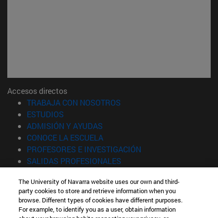
Accesos directos
(abre en nueva ventana)
TRABAJA CON NOSOTROS
(abre en nueva ventana)
ESTUDIOS
(abre en nueva ventana)
ADMISIÓN Y AYUDAS
(abre en nueva ventana)
CONOCE LA ESCUELA
(abre en nueva venta
PROFESORES E INVESTIGACIÓN
(abre en nueva ventana)
SALIDAS PROFESIONALES
(abre en nueva ventana)
ESTUDIANTES
The University of Navarra website uses our own and third-
party cookies to store and retrieve information when you
Información
browse. Different types of cookies have different purposes.
TFNO +34 943 21 98 77
For example, to identify you as a user, obtain information
¿QUÉ GRADO TE INTERESA?