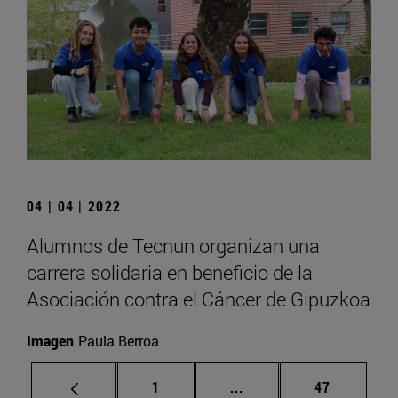
04 | 04 | 2022
Alumnos de Tecnun organizan una
carrera solidaria en beneficio de la
Asociación contra el Cáncer de Gipuzkoa
Imagen
Paula Berroa
Página
Páginas intermedias Us
Página
1
...
47