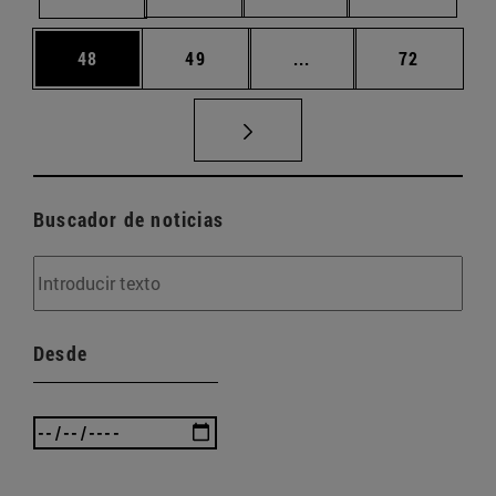
Página
Página
Páginas intermedias U
Página
48
49
...
72
Buscador de noticias
Desde