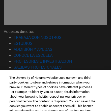
Accesos directos
(abre en nueva ventana)
TRABAJA CON NOSOTROS
(abre en nueva ventana)
ESTUDIOS
(abre en nueva ventana)
ADMISIÓN Y AYUDAS
(abre en nueva ventana)
CONOCE LA ESCUELA
(abre en nueva venta
PROFESORES E INVESTIGACIÓN
(abre en nueva ventana)
SALIDAS PROFESIONALES
(abre en nueva ventana)
ESTUDIANTES
The University of Navarra website uses our own and third-
party cookies to store and retrieve information when you
Información
browse. Different types of cookies have different purposes.
TFNO +34 943 21 98 77
For example, to identify you as a user, obtain information
¿QUÉ GRADO TE INTERESA?
about your browsing habits respecting your privacy, or
¿QUÉ MÁSTER TE INTERESA?
personalize how the content is displayed. You can select the
cookies you want to enable or accept them all. This banner
© Universidad de Navarra
will remain active until you choose one of the two options.