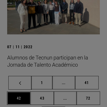
07 | 11 | 2022
Alumnos de Tecnun participan en la
Jornada de Talento Académico
Página
Páginas intermedias Us
Página
1
...
41
Página
Página
Páginas intermedias U
Página
42
43
...
72