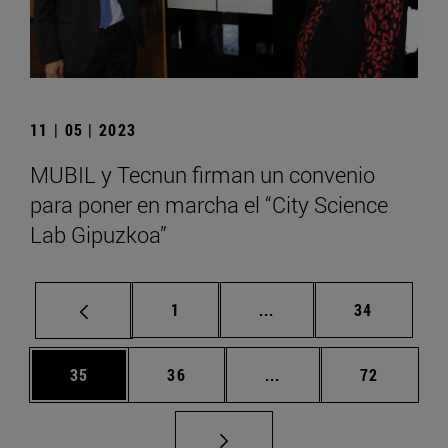
11 | 05 | 2023
MUBIL y Tecnun firman un convenio
para poner en marcha el “City Science
Lab Gipuzkoa”
Página
Páginas intermedias Us
Página
1
...
34
Página
Página
Páginas intermedias U
Página
35
36
...
72