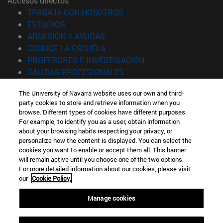
Accesos directos
(abre en nueva ventana)
TRABAJA CON NOSOTROS
(abre en nueva ventana)
ESTUDIOS
(abre en nueva ventana)
ADMISIÓN Y AYUDAS
(abre en nueva ventana)
CONOCE LA ESCUELA
(abre en nueva venta
PROFESORES E INVESTIGACIÓN
(abre en nueva ventana)
SALIDAS PROFESIONALES
(abre en nueva ventana)
ESTUDIANTES
The University of Navarra website uses our own and third-
party cookies to store and retrieve information when you
Información
browse. Different types of cookies have different purposes.
TFNO +34 943 21 98 77
For example, to identify you as a user, obtain information
¿QUÉ GRADO TE INTERESA?
about your browsing habits respecting your privacy, or
¿QUÉ MÁSTER TE INTERESA?
personalize how the content is displayed. You can select the
cookies you want to enable or accept them all. This banner
© Universidad de Navarra
will remain active until you choose one of the two options.
For more detailed information about our cookies, please visit
Información legal
our
Cookie Policy.
Accesibilidad
Configuración de cookies
Manage cookies
Localizador de campus