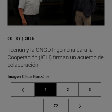
08 | 07 | 2026
Tecnun y la ONGD Ingeniería para la
Cooperación (ICLI) firman un acuerdo de
colaboración
Imagen
César González
Página
Página
Página
1
2
3
Páginas intermedias Use TAB para despla
Página
...
72