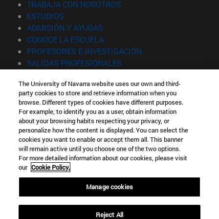
(abre en nueva ventana)
TRABAJA CON NOSOTROS
(abre en nueva ventana)
ESTUDIOS
(abre en nueva ventana)
ADMISIÓN Y AYUDAS
(abre en nueva ventana)
CONOCE LA ESCUELA
(abre en nueva venta
PROFESORES E INVESTIGACIÓN
(abre en nueva ventana)
SALIDAS PROFESIONALES
(abre en nueva ventana)
ESTUDIANTES
The University of Navarra website uses our own and third-
party cookies to store and retrieve information when you
Información
browse. Different types of cookies have different purposes.
TFNO +34 943 21 98 77
For example, to identify you as a user, obtain information
¿QUÉ GRADO TE INTERESA?
about your browsing habits respecting your privacy, or
¿QUÉ MÁSTER TE INTERESA?
personalize how the content is displayed. You can select the
cookies you want to enable or accept them all. This banner
© Universidad de Navarra
will remain active until you choose one of the two options.
For more detailed information about our cookies, please visit
Información legal
our
Cookie Policy.
Accesibilidad
Configuración de cookies
Manage cookies
Localizador de campus
Reject All