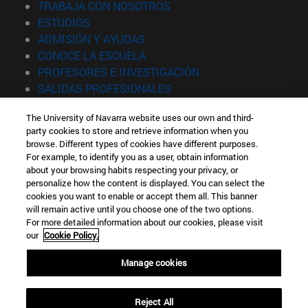
(abre en nueva ventana)
TRABAJA CON NOSOTROS
(abre en nueva ventana)
ESTUDIOS
(abre en nueva ventana)
ADMISIÓN Y AYUDAS
(abre en nueva ventana)
CONOCE LA ESCUELA
(abre en nueva venta
PROFESORES E INVESTIGACIÓN
(abre en nueva ventana)
SALIDAS PROFESIONALES
(abre en nueva ventana)
ESTUDIANTES
The University of Navarra website uses our own and third-
party cookies to store and retrieve information when you
Información
browse. Different types of cookies have different purposes.
TFNO +34 943 21 98 77
For example, to identify you as a user, obtain information
¿QUÉ GRADO TE INTERESA?
about your browsing habits respecting your privacy, or
¿QUÉ MÁSTER TE INTERESA?
personalize how the content is displayed. You can select the
cookies you want to enable or accept them all. This banner
© Universidad de Navarra
will remain active until you choose one of the two options.
For more detailed information about our cookies, please visit
Información legal
our
Cookie Policy.
Accesibilidad
Configuración de cookies
Manage cookies
Localizador de campus
Reject All