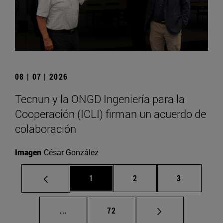
08 | 07 | 2026
Tecnun y la ONGD Ingeniería para la
Cooperación (ICLI) firman un acuerdo de
colaboración
Imagen
César González
Página
Página
Página
1
2
3
Páginas intermedias Use TAB para despla
Página
...
72