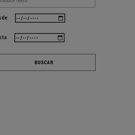
sde
sta
BUSCAR