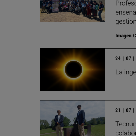
Profeso
enseña
gestion
Imagen
C
24 | 07 
La inge
21 | 07 
Tecnun
colabo