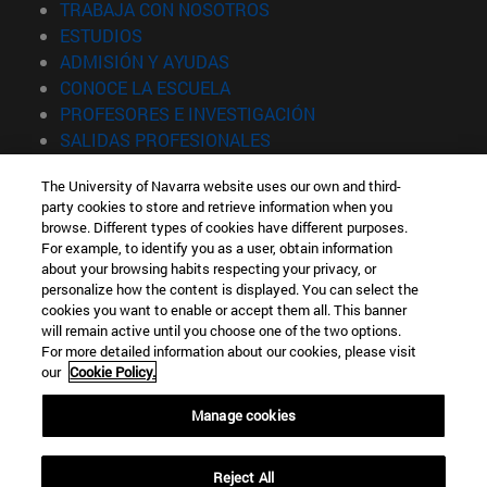
(abre en nueva ventana)
TRABAJA CON NOSOTROS
(abre en nueva ventana)
ESTUDIOS
(abre en nueva ventana)
ADMISIÓN Y AYUDAS
(abre en nueva ventana)
CONOCE LA ESCUELA
(abre en nueva venta
PROFESORES E INVESTIGACIÓN
(abre en nueva ventana)
SALIDAS PROFESIONALES
(abre en nueva ventana)
ESTUDIANTES
The University of Navarra website uses our own and third-
party cookies to store and retrieve information when you
Información
browse. Different types of cookies have different purposes.
TFNO +34 943 21 98 77
For example, to identify you as a user, obtain information
¿QUÉ GRADO TE INTERESA?
about your browsing habits respecting your privacy, or
¿QUÉ MÁSTER TE INTERESA?
personalize how the content is displayed. You can select the
cookies you want to enable or accept them all. This banner
© Universidad de Navarra
will remain active until you choose one of the two options.
For more detailed information about our cookies, please visit
Información legal
our
Cookie Policy.
Accesibilidad
Configuración de cookies
Manage cookies
Localizador de campus
Reject All