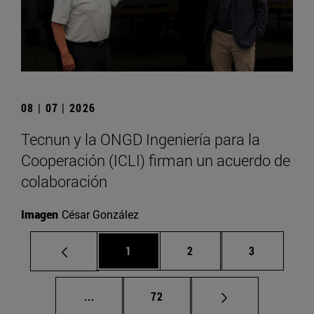
08 | 07 | 2026
Tecnun y la ONGD Ingeniería para la
Cooperación (ICLI) firman un acuerdo de
colaboración
Imagen
César González
Página
Página
Página
1
2
3
Páginas intermedias Use TAB para despla
Página
...
72