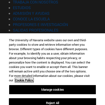
(abre en nueva ventana)
TRABAJA CON NOSOTROS
(abre en nueva ventana)
ESTUDIOS
(abre en nueva ventana)
ADMISIÓN Y AYUDAS
(abre en nueva ventana)
CONOCE LA ESCUELA
(abre en nueva venta
PROFESORES E INVESTIGACIÓN
(abre en nueva ventana)
SALIDAS PROFESIONALES
(abre en nueva ventana)
ESTUDIANTES
The University of Navarra website uses our own and third-
party cookies to store and retrieve information when you
Información
browse. Different types of cookies have different purposes.
TFNO +34 943 21 98 77
For example, to identify you as a user, obtain information
¿QUÉ GRADO TE INTERESA?
about your browsing habits respecting your privacy, or
¿QUÉ MÁSTER TE INTERESA?
personalize how the content is displayed. You can select the
cookies you want to enable or accept them all. This banner
© Universidad de Navarra
will remain active until you choose one of the two options.
For more detailed information about our cookies, please visit
Información legal
our
Cookie Policy.
Accesibilidad
Configuración de cookies
Manage cookies
Localizador de campus
Reject All