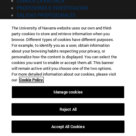
(abre en nueva ventana)
CONOCE LA ESCUELA
(abre en nueva venta
PROFESORES E INVESTIGACIÓN
(abre en nueva ventana)
SALIDAS PROFESIONALES
(abre en nueva ventana)
ESTUDIANTES
The University of Navarra website uses our own and third-
party cookies to store and retrieve information when you
Información
browse. Different types of cookies have different purposes.
TFNO +34 943 21 98 77
For example, to identify you as a user, obtain information
¿QUÉ GRADO TE INTERESA?
about your browsing habits respecting your privacy, or
¿QUÉ MÁSTER TE INTERESA?
personalize how the content is displayed. You can select the
cookies you want to enable or accept them all. This banner
© Universidad de Navarra
will remain active until you choose one of the two options.
For more detailed information about our cookies, please visit
Información legal
our
Cookie Policy.
Accesibilidad
Configuración de cookies
Manage cookies
Localizador de campus
Reject All
Accept All Cookies