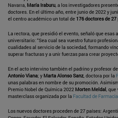
Navarra,
María Iraburu
, a los investigadores present
doctores. En el último año, entre junio de 2022 y ju
el centro académico un total de
176 doctores de 27
La rectora, que presidió el evento, señaló que esas a
universitario: “Sea cual sea vuestro futuro profesio
cualidades al servicio de la sociedad, formando ví
superar fracturas y a unir fuerzas para crear proyect
En el acto intervino también el padrino y profesor de
Antonio Viana
; y
Marta Alonso Sanz
, doctora por la
unas palabras en nombre de su promoción. Asimismo,
Premio Nobel de Química 2022
Morten Meldal
, que
masterclass organizada por la
Facultad de Farmacia 
Los nuevos doctores proceden de 27 países: Argentina
Congo, Ecuador, El Salvador, España, Estados Unidos