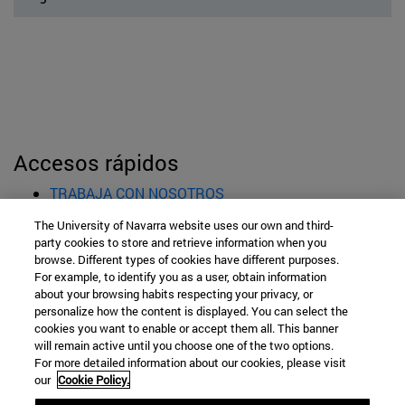
Accesos rápidos
(abre en nueva ventana)
TRABAJA CON NOSOTROS
(abre en nueva ventana)
ESTUDIOS
The University of Navarra website uses our own and third-
(abre en nueva ventana)
ADMISIÓN Y AYUDAS
party cookies to store and retrieve information when you
(abre en nueva ventana)
CONOCE LA ESCUELA
browse. Different types of cookies have different purposes.
For example, to identify you as a user, obtain information
(abre en nueva venta
PROFESORES E INVESTIGACIÓN
about your browsing habits respecting your privacy, or
(abre en nueva ventana)
SALIDAS PROFESIONALES
personalize how the content is displayed. You can select the
(abre en nueva ventana)
ESTUDIANTES
cookies you want to enable or accept them all. This banner
will remain active until you choose one of the two options.
For more detailed information about our cookies, please visit
Información legal
our
Cookie Policy.
Accesibilidad