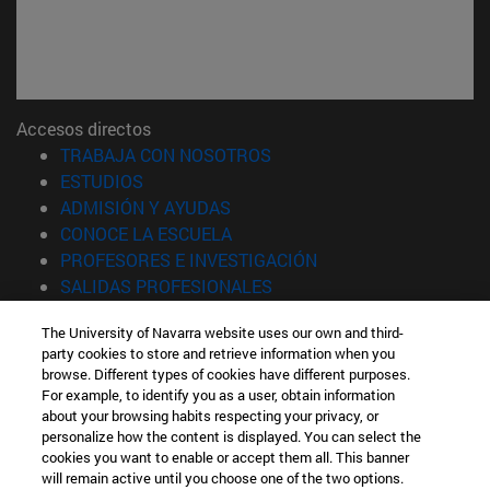
Accesos directos
(abre en nueva ventana)
TRABAJA CON NOSOTROS
(abre en nueva ventana)
ESTUDIOS
(abre en nueva ventana)
ADMISIÓN Y AYUDAS
(abre en nueva ventana)
CONOCE LA ESCUELA
(abre en nueva venta
PROFESORES E INVESTIGACIÓN
(abre en nueva ventana)
SALIDAS PROFESIONALES
(abre en nueva ventana)
ESTUDIANTES
The University of Navarra website uses our own and third-
party cookies to store and retrieve information when you
Información
browse. Different types of cookies have different purposes.
TFNO +34 943 21 98 77
For example, to identify you as a user, obtain information
¿QUÉ GRADO TE INTERESA?
about your browsing habits respecting your privacy, or
¿QUÉ MÁSTER TE INTERESA?
personalize how the content is displayed. You can select the
cookies you want to enable or accept them all. This banner
© Universidad de Navarra
will remain active until you choose one of the two options.